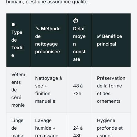
humain, c’est une assurance qualité.
⏱️
🧵
🔧 Méthode
Délai
Type
de
moye
✅ Bénéfice
de
nettoyage
n
principal
Textil
préconisée
const
e
até
Vêtem
Nettoyage à
Préservation
ents
sec +
48 à
de la forme
de
finition
72h
et des
céré
manuelle
ornements
monie
Linge
Lavage
Hygiène
de
humide +
24 à
profonde et
maiso
repassage
48h
aspect