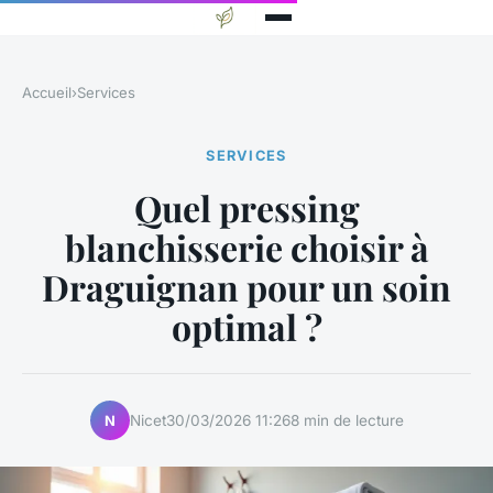
Accueil
›
Services
SERVICES
Quel pressing
blanchisserie choisir à
Draguignan pour un soin
optimal ?
Nicet
30/03/2026 11:26
8 min de lecture
N