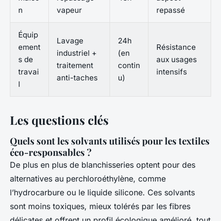
n
vapeur
repassé
Équip
Lavage
24h
ement
Résistance
industriel +
(en
s de
aux usages
traitement
contin
travai
intensifs
anti-taches
u)
l
Les questions clés
Quels sont les solvants utilisés pour les textiles
éco-responsables ?
De plus en plus de blanchisseries optent pour des
alternatives au perchloroéthylène, comme
l’hydrocarbure ou le liquide silicone. Ces solvants
sont moins toxiques, mieux tolérés par les fibres
délicates et offrent un profil écologique amélioré, tout