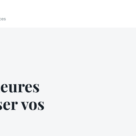
ces
heures
er vos