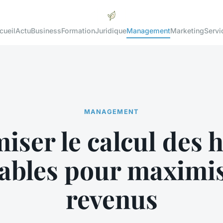
cueil
Actu
Business
Formation
Juridique
Management
Marketing
Servi
MANAGEMENT
iser le calcul des 
rables pour maximis
revenus