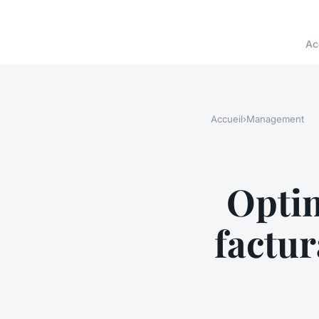
Ac
Accueil
›
Management
Optim
factu