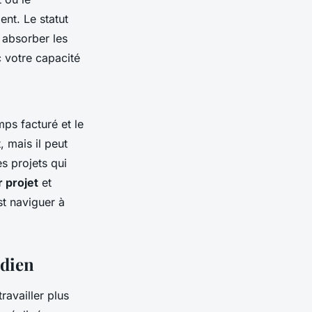
ent. Le statut
à absorber les
c votre capacité
mps facturé et le
, mais il peut
es projets qui
r projet
et
st naviguer à
idien
travailler plus