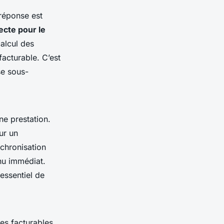
 réponse est
ecte pour le
alcul des
facturable. C’est
se sous-
une prestation.
ur un
nchronisation
enu immédiat.
 essentiel de
es facturables.