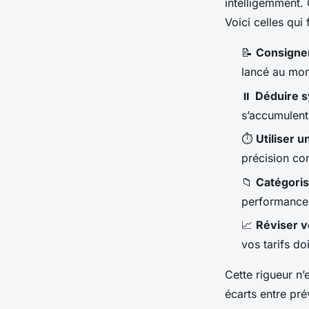
intelligemment.
Voici celles qui 
📝
Consigne
lancé au mo
⏸️
Déduire 
s’accumulent 
⏱️
Utiliser 
précision co
📁
Catégorise
performance
📈
Réviser v
vos tarifs do
Cette rigueur n’
écarts entre pré