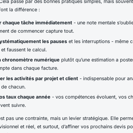
 Cela passe par des bonnes pratiques simples, mais souvent
font la différence :
r chaque tâche immédiatement
- une note mentale s’oublie
ment de commencer capture tout.
systématiquement les pauses
et les interruptions - même c
et faussent le calcul.
un chronomètre numérique
plutôt qu’une estimation a posteri
mpte dans chaque facture.
r les activités par projet et client
- indispensable pour ana
 de chacun.
os taux chaque année
- vos compétences évoluent, vos ch
ivent suivre.
est pas une contrainte, mais un levier stratégique. Elle perm
visionnel et réel, et surtout, d’affiner vos prochains devis p