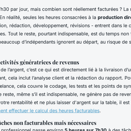
7h30 par jour, mais combien sont réellement facturées ? La
n réalité, seules les heures consacrées à la
production dir
on, rédaction, développement, révisions - entrent dans le c
es. Tout le reste, pourtant indispensable, est du temps non 
 beaucoup d’indépendants ignorent au départ, au risque de 
 activités génératrices de revenus
e l’argent, c’est ce qui est directement lié à la livraison d’
nt, cela inclut l’analyse client et la rédaction du rapport. Po
lance, cela couvre le codage, les tests et les points de sy
Le reste, même s’il est indispensable, ne génère pas de rev
tre rentabilité et ne plus laisser d'argent sur la table, il est
nt effectuer le calcul des heures facturables
.
âches non facturables mais nécessaires
 professionnel passe environ
5 heures sur 7h30
à des tâch