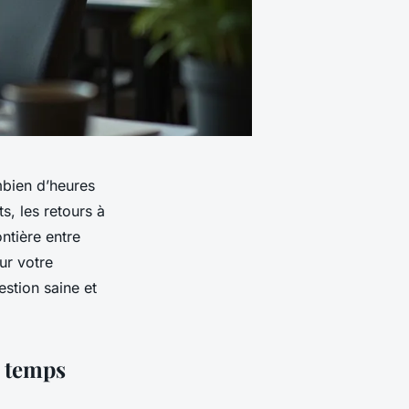
ombien d’heures
s, les retours à
ontière entre
ur votre
estion saine et
t temps