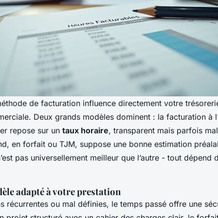
éthode de facturation influence directement votre trésoreri
merciale. Deux grands modèles dominent : la facturation à l’
ier repose sur un
taux horaire
, transparent mais parfois mal
ond, en forfait ou TJM, suppose une bonne estimation préal
 n’est pas universellement meilleur que l’autre - tout dépend 
èle adapté à votre prestation
s récurrentes ou mal définies, le temps passé offre une sécu
n projet structuré avec un cahier des charges clair, le forfai