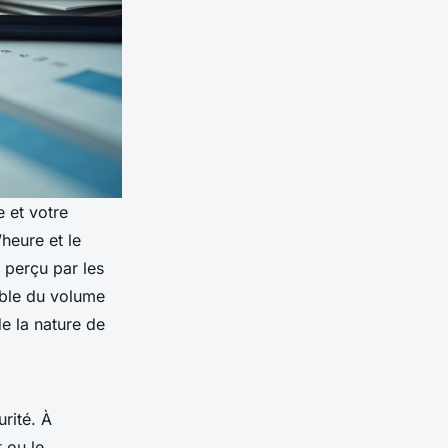
e et votre
heure et le
 perçu par les
able du volume
de la nature de
rité. À
t ou le