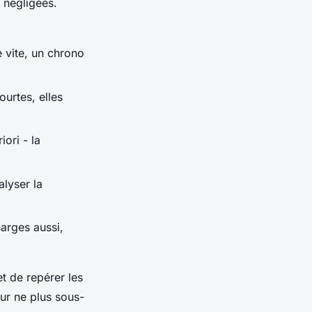
 négligées.
 vite, un chrono
ourtes, elles
ori - la
lyser la
arges aussi,
et de repérer les
our ne plus sous-