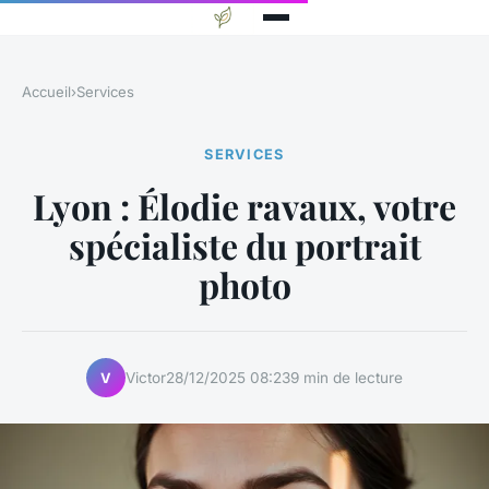
Accueil
›
Services
SERVICES
Lyon : Élodie ravaux, votre
spécialiste du portrait
photo
Victor
28/12/2025 08:23
9 min de lecture
V