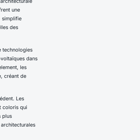
architecturale
frent une
 simplifie
lles des
e technologies
ovoltaïques dans
èlement, les
, créant de
cédent. Les
t coloris qui
 plus
architecturales