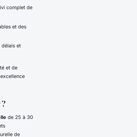
uivi complet de
bles et des
 délais et
té et de
 excellence
 ?
lle
de 25 à 30
ets
urelle de