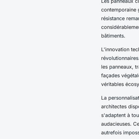
Les panneaux co
contemporaine 
résistance remar
considérablement
bâtiments.
L'innovation tec
révolutionnaire
les panneaux, t
façades végétal
véritables écos
La personnalisat
architectes disp
s'adaptent à tou
audacieuses. C
autrefois imposs