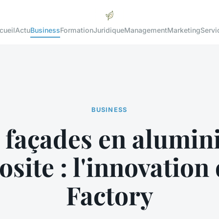
cueil
Actu
Business
Formation
Juridique
Management
Marketing
Servi
BUSINESS
 façades en alumi
site : l'innovation
Factory