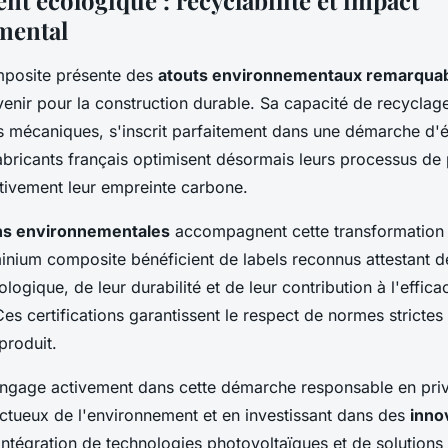
t écologique : recyclabilité et impact
mental
mposite présente des
atouts environnementaux remarqua
enir pour la construction durable. Sa capacité de recyclage à
és mécaniques, s'inscrit parfaitement dans une démarche d
fabricants français optimisent désormais leurs processus de
ativement leur empreinte carbone.
ons environnementales
accompagnent cette transformation 
inium composite bénéficient de labels reconnus attestant d
ogique, de leur durabilité et de leur contribution à l'effica
es certifications garantissent le respect de normes strictes
produit.
ngage activement dans cette démarche responsable en priv
ctueux de l'environnement et en investissant dans des
inno
'intégration de technologies photovoltaïques et de solutions