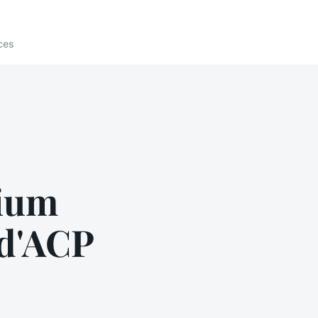
ces
nium
 d'ACP