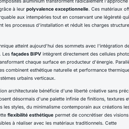
mposites aluminium transforment radicalement l'approche 
grâce à leur
polyvalence exceptionnelle
. Ces matériaux of
quable aux intempéries tout en conservant une légèreté qui
 les processus d'installation et réduit les charges structure
hnique atteint aujourd'hui des sommets avec l'intégration d
s. Les
façades BIPV
intègrent directement des cellules phot
ransformant chaque surface en producteur d'énergie. Parall
es combinent esthétique naturelle et performance thermique
ystèmes urbains verticaux.
ion architecturale bénéficie d'une liberté créative sans pré
osent désormais d'une palette infinie de finitions, textures e
s les styles, du minimalisme contemporain aux créations les
ette
flexibilité esthétique
permet de concrétiser des visions 
ibles à réaliser avec les matériaux traditionnels. Cette