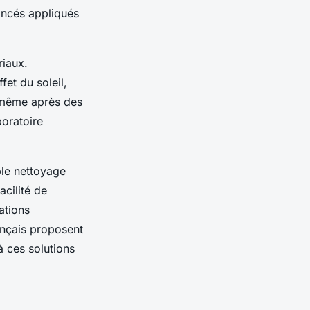
ancés appliqués
riaux.
et du soleil,
 même après des
boratoire
ple nettoyage
acilité de
ations
ançais proposent
à ces solutions