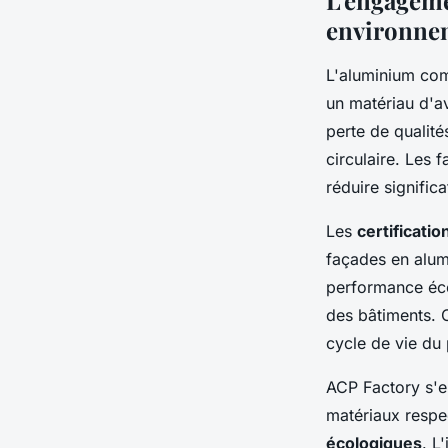
L'engagemen
environne
L'aluminium co
un matériau d'av
perte de qualit
circulaire. Les 
réduire signific
Les
certificati
façades en alum
performance écol
des bâtiments. C
cycle de vie du 
ACP Factory s'e
matériaux respe
écologiques
. L