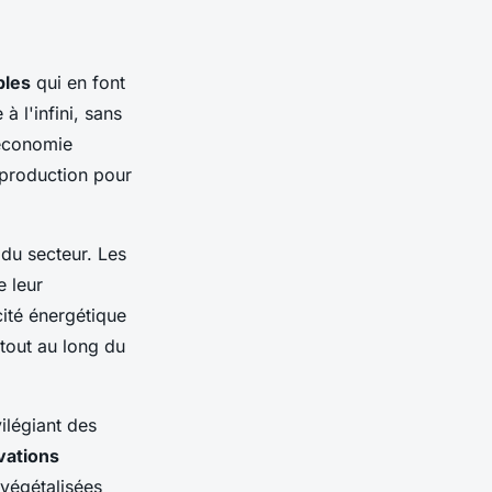
bles
qui en font
 l'infini, sans
'économie
 production pour
du secteur. Les
e leur
cité énergétique
 tout au long du
ilégiant des
vations
 végétalisées