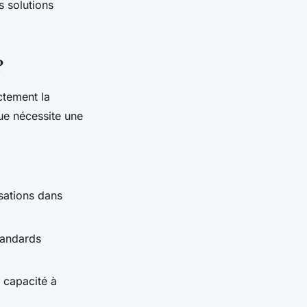
 solutions
?
ctement la
que nécessite une
isations dans
tandards
a capacité à