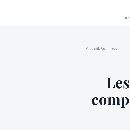
Ac
Accueil
›
Business
Les
compo