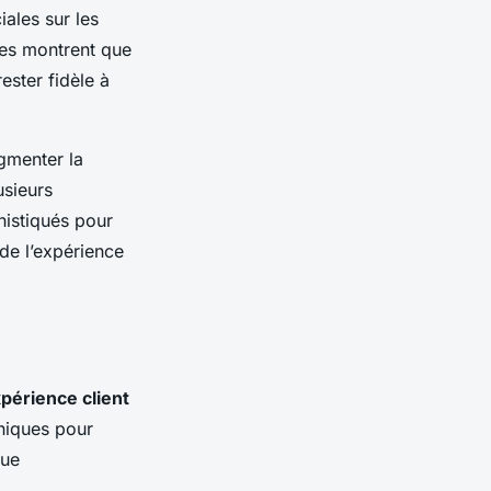
ales sur les
des montrent que
ester fidèle à
gmenter la
usieurs
histiqués pour
 de l’expérience
périence client
hniques pour
que