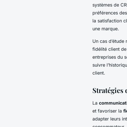
systèmes de CRM
préférences des
la satisfaction 
une marque.
Un cas d’étude n
fidélité client 
entreprises du s
suivre l’histori
client.
Stratégies
La
communicati
et favoriser la
f
adapter leurs in
consommateur.