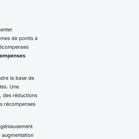
menter
tèmes de points à
 récompenses
compenses
ndre la base de
ntes. Une
, des réductions
des récompenses
ngénieusement
ne augmentation