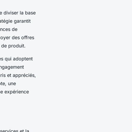
e diviser la base
atégie garantit
ances de
voyer des offres
 de produit.
es qui adoptent
’engagement
ris et appréciés,
pte, une
ne expérience
services et la