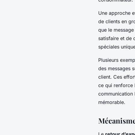
Une approche ef
de clients en gr
que le message 
satisfaire et de
spéciales unique
Plusieurs exempl
des messages su
client. Ces effo
ce qui renforce 
communication b
mémorable.
Mécanismes
Le
retour d’exp