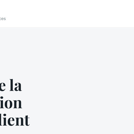
ces
e la
tion
lient