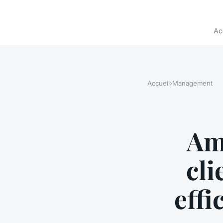
Ac
Accueil
›
Management
Amé
cli
effi