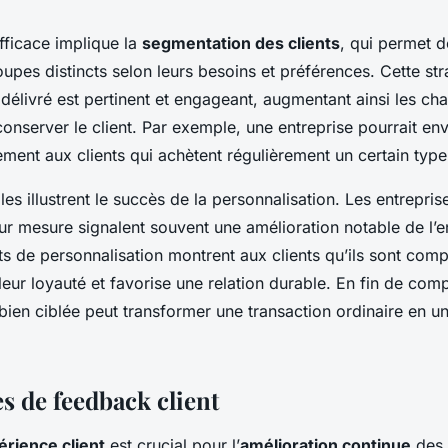
ficace implique la
segmentation des clients
, qui permet d
oupes distincts selon leurs besoins et préférences. Cette str
délivré est pertinent et engageant, augmentant ainsi les ch
 conserver le client. Par exemple, une entreprise pourrait en
ment aux clients qui achètent régulièrement un certain type
es illustrent le succès de la personnalisation. Les entrepris
r mesure signalent souvent une amélioration notable de l
rts de personnalisation montrent aux clients qu’ils sont comp
leur loyauté et favorise une relation durable. En fin de com
ien ciblée peut transformer une transaction ordinaire en u
 de feedback client
érience client
est crucial pour l’
amélioration continue
des 