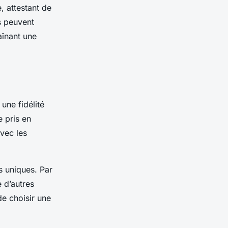
, attestant de
s peuvent
aînant une
 une fidélité
e pris en
avec les
s uniques. Par
 d’autres
e choisir une