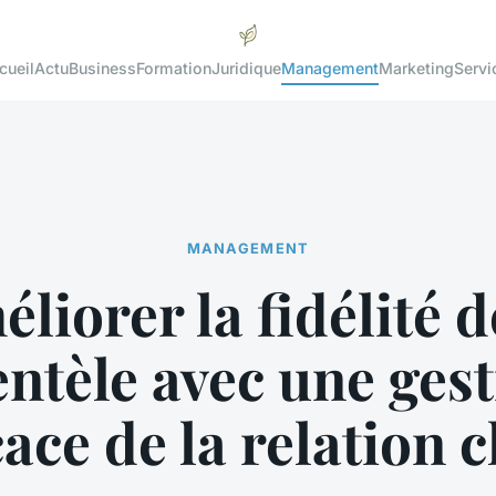
cueil
Actu
Business
Formation
Juridique
Management
Marketing
Servi
MANAGEMENT
liorer la fidélité d
entèle avec une ges
cace de la relation c